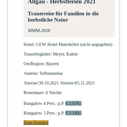
Allgäu - Herbstferien 2021
Trauerreise für Familien in die
herbstliche Natur
MMM-2028
Hotel:
GEW Hotel Maierhöfen
(nicht angegeben)
Trauerbegleiter:
Meyer, Katrin
Ort/Region:
Bayern
Anreise:
Selbstanreise
Anreise:
30.10.2021
Abreise:
05.11.2021
Reisedauer:
6 Nächte
Bungalow 4 Pers.:
p.P.
€ 1.079,-
Bungalow 3 Pers.:
p.P.
€ 1.149,-
Zum Angebot