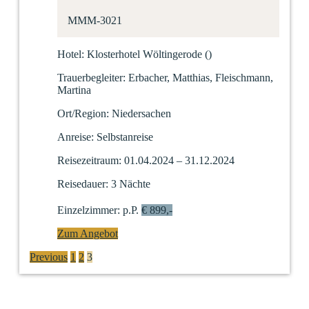
MMM-3021
Hotel:
Klosterhotel Wöltingerode
(
)
Trauerbegleiter:
Erbacher, Matthias, Fleischmann,
Martina
Ort/Region:
Niedersachen
Anreise:
Selbstanreise
Reisezeitraum:
01.04.2024 – 31.12.2024
Reisedauer:
3 Nächte
Einzelzimmer:
p.P.
€ 899,-
Zum Angebot
P
Previous
1
2
3
o
s