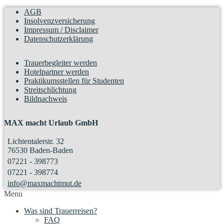
t
AGB
s
Insolvenzversicherung
n
Impressum / Disclaimer
Datenschutzerklärung
a
v
Trauerbegleiter werden
i
Hotelpartner werden
Praktikumsstellen für Studenten
g
Streitschlichtung
a
Bildnachweis
t
MAX macht Urlaub GmbH
i
o
Lichtentalerstr. 32
76530 Baden-Baden
n
07221 - 398773
07221 - 398774
info@maxmachtmut.de
Menu
Was sind Trauerreisen?
FAQ