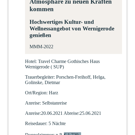
Atmosphäre zu neuen Kräften
kommen
Hochwertiges Kultur- und
Wellnessangebot von Wernigerode
genießen
MMM-2022
Hotel:
Travel Charme Gothisches Haus
Wernigerode
(
SUP)
Trauerbegleiter:
Porschen-Freihoff, Helga,
Golinske, Dietmar
Ort/Region:
Harz
Anreise:
Selbstanreise
Anreise:
20.06.2021
Abreise:
25.06.2021
Reisedauer:
5 Nächte
Doppelzimmer:
p.P.
€ 1.729,-